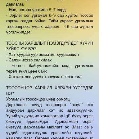
давлагаа
- Өвс, ногоон ургамал 5–7 сард
- Зэрлэг хог ургамал 6–9 сар хүртэл тоосоо
гаргаж гөвдөг байна. Тийм учраас ургамлын
тоосонцроос үүсэх харшил 4-9 сар хүртэл
үргэлжилдэг. ​
ТООСНЫ ХАРШЛЫГ НЭМЭГДҮҮЛДЭГ ХҮЧИН
ЗҮЙЛС ЮУ ВЭ?
- Хэт хуурай уур амьсгал, хуурайшилт
- Салхи ихээр салхилах
- Ногоон байгууламжийн мод, ургамлын
төрөл зүйл цөөн байх
- Хотжилтоос үүсэх тоосжилт зэрэг юм. ​
ТООСОНЦОР ХАРШИЛ ХЭРХЭН ҮҮСГЭДЭГ
ВЭ?
Ургамлын тоосонцор биед ормогц:
Дархлааны эсүүд тоосонцрыг “аюул” гэж
андууран дархлааг хэт их идэвхжүүлнэ.
Үүний үр дүнд их хэмжээгээр IgE буюу эсрэг
биетүүд идэвхэждэг. Идэвхэжсэн эсрэг
биетүүд дархлааны мөхлөгт эс (Mast cell)-
үүдийг идэвхжүүлж үрэвслийн шүүрлийг
нэмэгдүүлдэг. Өөрөөр хэлбэл гистаминыг их