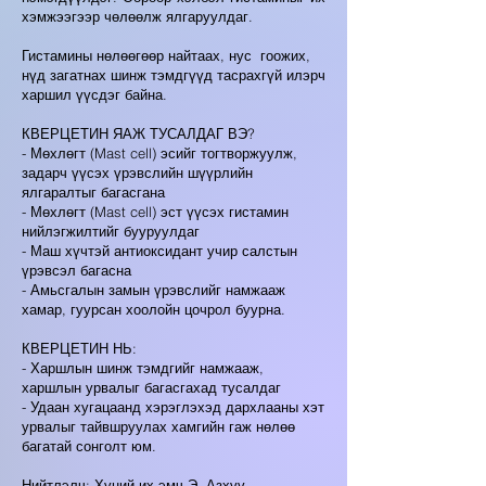
хэмжээгээр чөлөөлж ялгаруулдаг.
Гистамины нөлөөгөөр найтаах, нус гоожих,
нүд загатнах шинж тэмдгүүд тасрахгүй илэрч
харшил үүсдэг байна. ​
КВЕРЦЕТИН ЯАЖ ТУСАЛДАГ ВЭ?
- Мөхлөгт (Mast cell) эсийг тогтворжуулж,
задарч үүсэх үрэвслийн шүүрлийн
ялгаралтыг багасгана
- Мөхлөгт (Mast cell) эст үүсэх гистамин
нийлэгжилтийг бууруулдаг
- Маш хүчтэй антиоксидант учир салстын
үрэвсэл багасна
- Амьсгалын замын үрэвслийг намжааж
хамар, гуурсан хоолойн цочрол буурна. ​
КВЕРЦЕТИН НЬ:
- Харшлын шинж тэмдгийг намжааж,
харшлын урвалыг багасгахад тусалдаг
- Удаан хугацаанд хэрэглэхэд дархлааны хэт
урвалыг тайвшруулах хамгийн гаж нөлөө
багатай сонголт юм.
Нийтлэлч: Хүний их эмч Э. Азхүү