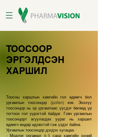
ТООСООР
ЭРГЭЛДСЭН
ХАРШИЛ
Тоосны харшлын хамгийн гол өдөөгч бол
ургамлын тоосонцор (pollen) юм. Энэхүү
тоосонцор нь эр ургамлаас үүсдэг бөгөөд үр
тогтоох гол үүрэгтэй байдаг. Гэвч ургамлын
тоосонцорт агуулагдах уураг нь харшил
өдөөгч өндөр идэвхтэй гэж үздэг байна. ​
Ургамлын тоосонцор дэгдэх хугацаа:
- Модлог ургамал 4–5 сард хамгийн эхний