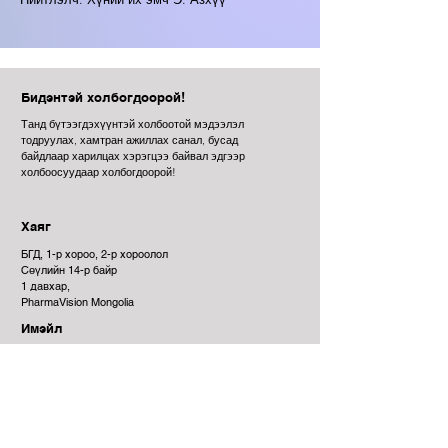
Бидэнтэй холбогдоорой!
Танд бүтээгдэхүүнтэй холбоотой мэдээлэл
тодруулах, хамтран ажиллах санал, бусад
байдлаар харилцах хэрэгцээ байвал эдгээр
холбоосуудаар холбогдоорой!
Хаяг
БГД, 1-р хороо, 2-р хороолол
Сөүлийн 14-р байр
1 давхар,
PharmaVision Mongolia
Имэйл
info@phavis.mn
Утас
7011 3890