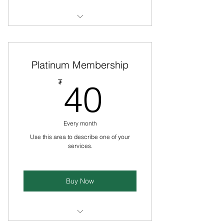
I’m a benefit
I’m a benefit
Platinum Membership
I’m a benefit
40₮
₮
40
I’m a benefit
Every month
Use this area to describe one of your
services.
Buy Now