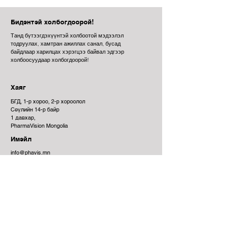
I’m a benefit
Бидэнтэй холбогдоорой!
I’m a benefit
Танд бүтээгдэхүүнтэй холбоотой мэдээлэл
тодруулах, хамтран ажиллах санал, бусад
I’m a benefit
байдлаар харилцах хэрэгцээ байвал эдгээр
холбоосуудаар холбогдоорой!
I’m a benefit
Хаяг
I’m a benefit
БГД, 1-р хороо, 2-р хороолол
Сөүлийн 14-р байр
1 давхар,
PharmaVision Mongolia
Имэйл
info@phavis.mn
Утас
7011 3890