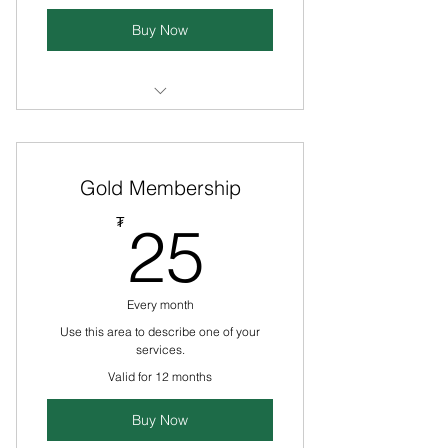
Buy Now
I’m a benefit
I’m a benefit
Gold Membership
I’m a benefit
25₮
₮
25
Every month
Use this area to describe one of your
services.
Valid for 12 months
Buy Now