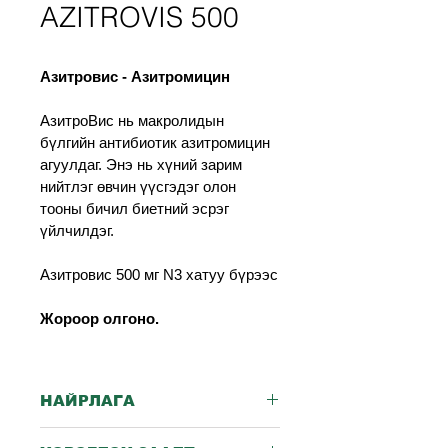
AZITROVIS 500
Азитровис - Азитромицин
АзитроВис нь макролидын 
бүлгийн антибиотик азитромицин 
агуулдаг. Энэ нь хүний зарим 
нийтлэг өвчин үүсгэдэг олон 
тооны бичил биетний эсрэг 
үйлчилдэг.
Азитровис 500 мг 
N3 хатуу бүрээс
Жороор олгоно.
НАЙРЛАГА
Азитромицин дигидрат 500 мг 