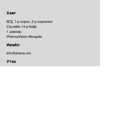
тосны солилцоонд оролцоно. 
хүүхэд, жирэмсэн болон хөхүүл 
Гемоглобины нийлэгжил болон 
эхчүүдэд хэрэглэхэд 
Хаяг
амьсгалын хэвийн үйл 
тохиромжгүй.
БГД, 1-р хороо, 2-р хороолол
ажиллагаанд чухал үүрэг 
Сөүлийн 14-р байр
гүйцэтгэнэ.
1 давхар,
Витамин В6
нь 
уураг ба амин 
PharmaVision Mongolia
хүчлийн солилцоонд оролцоно.
Имэйл
Элэг ба мэдрэлийн системийн 
info@phavis.mn
үйл ажиллагаанд эергээр 
Утас
нөлөөлнө. Өөх тосны солилцоонд 
7011 3890
оролцоно. Цусны улаан эсийн 
үүсэлтийг дэмжих ба хүний бие 
махбодын хэвийн үйл 
ажиллагаанд оролцоно.
Никотинамид нь хоол 
боловсруулах замын үйл 
Холбоо барих:
ажиллагаа, гэдэс, арьс, 
мэдрэлийн системд  эерэг нөлөө 
үзүүлнэ. Захын цусны эргэлтийг 
Нэр
Овог
дэмжих ба элэг хамгаалах 
үйлдэл үзүүлнэ.