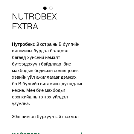
NUTROBEX
EXTRA
Нутробекс Экстра
 нь В бүлгийн 
витамины бүрдэл бэлдмэл 
бөгөөд хүнсний нэмэлт 
бүтээгдэхүүн байдлаар  бие 
махбодын бодисын солилцооны 
хэвийн үйл ажиллагааг дэмжих 
ба В бүлгийн витамины дутагдлыг 
нөхнө. Мөн бие махбодыг 
ерөнхийд нь тэтгэх үйлдэл 
үзүүлнэ.
30ш нимгэн бүрхүүлтэй шахмал