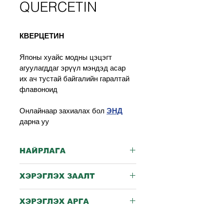
QUERCETIN
КВЕРЦЕТИН
Японы хуайс модны цэцэгт 
агуулагддаг эрүүл мэндэд асар 
их ач тустай байгалийн гаралтай 
флавоноид
Онлайнаар захиалах бол 
ЭНД
дарна уу
НАЙРЛАГА
Кверцетин (кверцетиний 
ХЭРЭГЛЭХ ЗААЛТ
дигидрат) 500мг
Дархлаа тогтолцооны 
ХЭРЭГЛЭХ АРГА
хэвийн үйл ажиллагааг 
нөхцөлдүүлнэ.