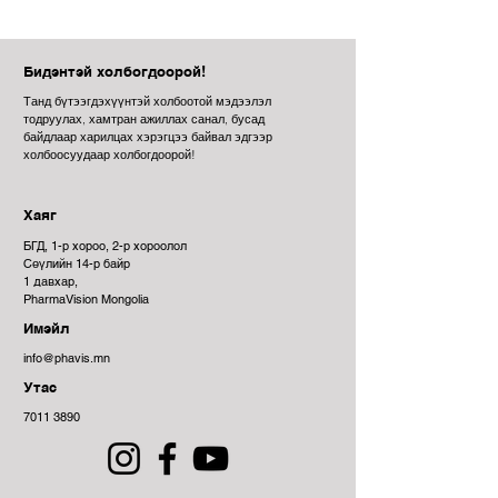
1 ширхэг бүрээсийг 
Биеийн эсэргүүцэл, 
хооллох үед эсвэл 
амьдрах чадварт сайнаар 
хоолноос 30 минутын 
нөлөөлнө.
Бидэнтэй холбогдоорой!
өмнө 1 аяга усаар 
Амьсгалын тогтолцооны 
даруулж ууна.
Танд бүтээгдэхүүнтэй холбоотой мэдээлэл
үйл ажиллагааг дэмжинэ.
тодруулах, хамтран ажиллах санал, бусад
Ээлж эмчилгээ 2-12 долоо 
байдлаар харилцах хэрэгцээ байвал эдгээр
Зүрх судасны 
хоног
холбоосуудаар холбогдоорой!
тогтолцооны үйл 
ажиллагааг дэмжинэ.
Хаяг
Жор:
БГД, 1-р хороо, 2-р хороолол
Rp.Caps.  <<Quercitini dehydrate 
Сөүлийн 14-р байр
500,0>> D.t.d.N 60 in caps
1 давхар,
S. Өдөрт 1ш бүрээсийг хооллох 
PharmaVision Mongolia
үед эсвэл хоолноос 30 минутын 
Имэйл
өмнө усаар даруулж ууна.
info@phavis.mn
Утас
7011 3890